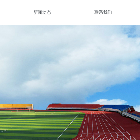
新闻动态
联系我们